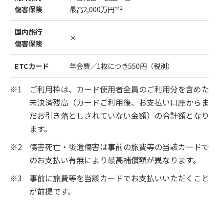
※2
傷害保険
最高2,000万円
最
国内旅行
×
傷害保険
最
ETCカード
年会費／1枚につき550円（税別）
※1
ご利用枠は、カード使用者全員のご利用分を含めた
未決済残高（カードご利用後、お支払い口座からま
だお引き落としされていない金額）の合計額となり
ます。
※2
傷害死亡・後遺傷害は事前の旅費等の当該カードで
のお支払い有無により最高補償額が異なります。
※3
事前に旅費等を当該カードでお支払いいただくこと
が前提です。