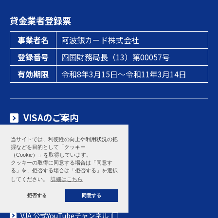
貸金業者登録票
事業者名
阿波銀カード株式会社
登録番号
四国財務局長（13）第00057号
有効期限
令和8年3月15日～令和11年3月14日
VISAのご案内
各種カードのご案内
当サイトでは、利便性の向上や利用状況の把
VISAキャンペーン情報
握などを目的として「クッキー
（Cookie）」を取得しています。
ETC
クッキーの取得に同意する場合は「同意す
る」を、拒否する場合は「拒否する」を選択
VISA新着情報
してください。
詳細はこちら
ケータイクレジットiD
拒否する
同意する
キャッシング&ローン
VJA 公式YouTubeチャンネル