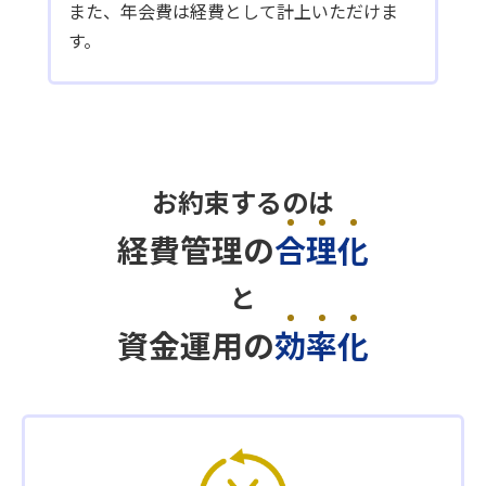
また、年会費は経費として計上いただけま
す。
お約束するのは
経費管理の
合
理
化
と
資金運用の
効
率
化