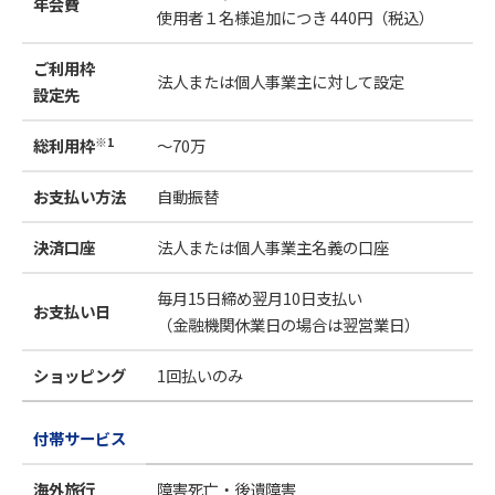
年会費
使用者１名様追加につき 440円（税込）
ご利用枠
法人または個人事業主に対して設定
設定先
※1
総利用枠
～70万
～
お支払い方法
自動振替
決済口座
法人または個人事業主名義の口座
毎月15日締め翌月10日支払い
お支払い日
（金融機関休業日の場合は翌営業日）
ショッピング
1回払いのみ
付帯サービス
海外旅行
障害死亡・後遺障害